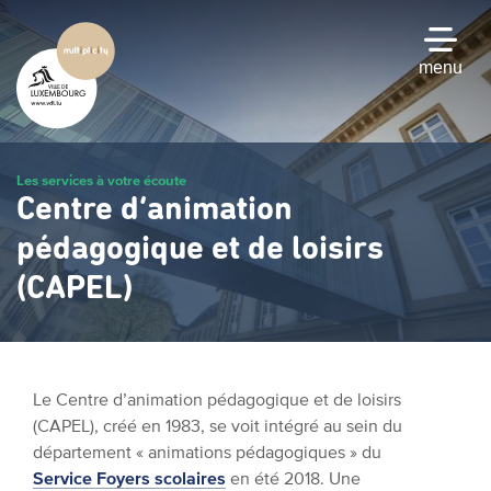
Passer
au
contenu
menu
principal
Les services à votre écoute
Centre d’animation
pédagogique et de loisirs
(CAPEL)
Le Centre d’animation pédagogique et de loisirs
(CAPEL), créé en 1983, se voit intégré au sein du
département « animations pédagogiques » du
Service Foyers scolaires
en été 2018. Une