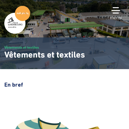
Passer
au
contenu
menu
principal
Vêtements et textiles
Vêtements et textiles
En bref