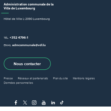
Administration communale
de la
Ville de Luxembourg
Hôtel de Ville
L-2090 Luxembourg
+352 4796-1
TÉL.
admcommunale@vdl.lu
EMAIL
Nous contacter
Presse
Réseaux et partenariats
Plan du site
Mentions légales
Données personnelles