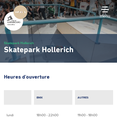
Passer
au
contenu
menu
principal
Skatepark Hollerich
Skatepark Hollerich
Heures d'ouverture
BMX
AUTRES
lundi
18h00 - 22h00
11h00 - 18h00