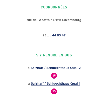
COORDONNÉES
rue de l'Abattoir
L-1111 Luxembourg
44 83 47
TÉL. :
S'Y RENDRE EN BUS
a
Salzhaff / Schluechthaus Quai 2
15
a
Salzhaff / Schluechthaus Quai 1
15