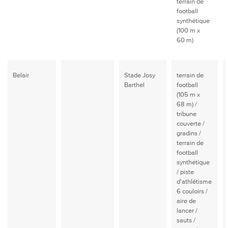
terrain de
football
synthétique
(100 m x
60 m)
Belair
Stade Josy
terrain de
Barthel
football
(105 m x
68 m) /
tribune
couverte /
gradins /
terrain de
football
synthétique
/ piste
d'athlétisme
6 couloirs /
aire de
lancer /
sauts /