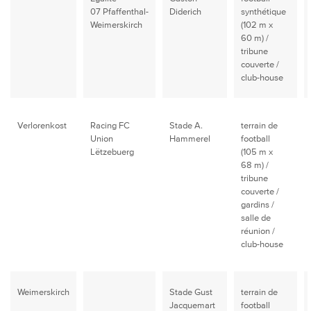
07 Pfaffenthal-
Diderich
synthétique
Weimerskirch
(102 m x
60 m) /
tribune
couverte /
club-house
Verlorenkost
Racing FC
Stade A.
terrain de
Union
Hammerel
football
Lëtzebuerg
(105 m x
68 m) /
tribune
couverte /
gardins /
salle de
réunion /
club-house
Weimerskirch
Stade Gust
terrain de
Jacquemart
football