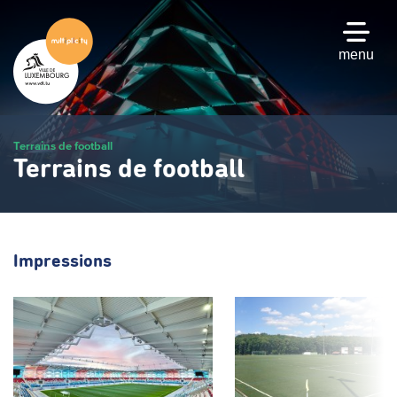
Passer
au
contenu
menu
principal
Terrains de football
Terrains de football
Impressions