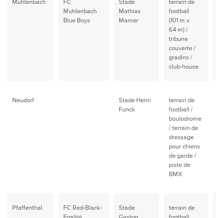
Mühlenbach
FC
Stade
terrain de
Muhlenbach
Mathias
football
Blue Boys
Mamer
(101 m x
64 m) /
tribune
couverte /
gradins /
club-house
Neudorf
Stade Henri
terrain de
Funck
football /
boulodrome
/ terrain de
dressage
pour chiens
de garde /
piste de
BMX
Pfaffenthal
FC Red-Black-
Stade
terrain de
Egalité
Gaston
football