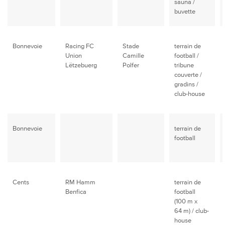
sauna /
buvette
Bonnevoie
Racing FC
Stade
terrain de
Union
Camille
football /
Lëtzebuerg
Polfer
tribune
couverte /
gradins /
club-house
Bonnevoie
terrain de
football
Cents
RM Hamm
terrain de
Benfica
football
(100 m x
64 m) / club-
house