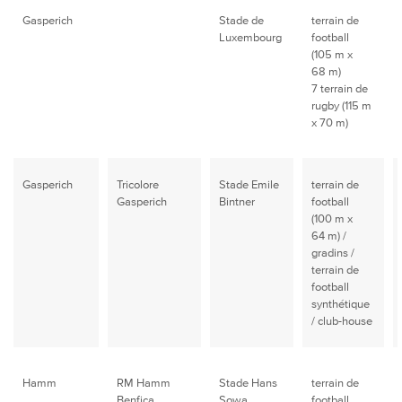
Gasperich
Stade de
terrain de
Luxembourg
football
(105 m x
68 m)
7 terrain de
rugby (115 m
x 70 m)
Gasperich
Tricolore
Stade Emile
terrain de
Gasperich
Bintner
football
(100 m x
64 m) /
gradins /
terrain de
football
synthétique
/ club-house
Hamm
RM Hamm
Stade Hans
terrain de
Benfica
Sowa
football