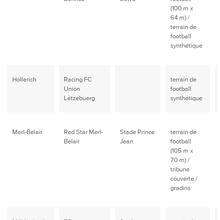
(100 m x
64 m) /
terrain de
football
synthétique
Hollerich
Racing FC
terrain de
Union
football
Lëtzebuerg
synthétique
Merl-Belair
Red Star Merl-
Stade Prince
terrain de
Belair
Jean
football
(105 m x
70 m) /
tribune
couverte /
gradins