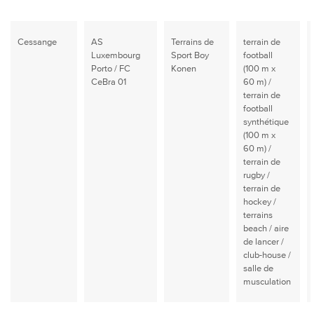
Cessange
AS
Terrains de
terrain de
Luxembourg
Sport Boy
football
Porto / FC
Konen
(100 m x
CeBra 01
60 m) /
terrain de
football
synthétique
(100 m x
60 m) /
terrain de
rugby /
terrain de
hockey /
terrains
beach / aire
de lancer /
club-house /
salle de
musculation