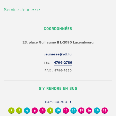
Service Jeunesse
COORDONNÉES
28, place Guillaume II
L-2090 Luxembourg
jeunesse@vdl.lu
4796-2786
TÉL. :
FAX : 4796-7630
S'Y RENDRE EN BUS
Hamilius Quai 1
2
3
4
6
8
9
10
11
14
15
16
18
21