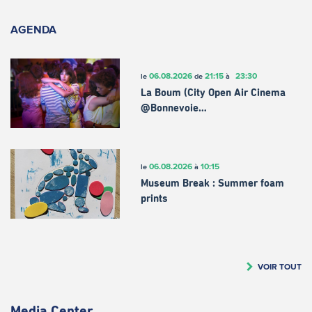
AGENDA
06.08.2026
21:15
23:30
le
de
à
La Boum (City Open Air Cinema
@Bonnevoie…
06.08.2026
10:15
le
à
Museum Break : Summer foam
prints
VOIR TOUT
Media Center