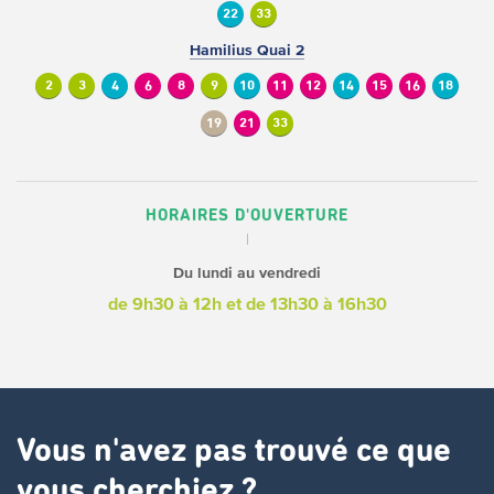
22
33
Hamilius Quai 2
2
3
4
6
8
9
10
11
12
14
15
16
18
19
21
33
HORAIRES D'OUVERTURE
Du lundi au vendredi
de 9h30 à 12h
et de 13h30 à 16h30
Vous n'avez pas trouvé ce que
vous cherchiez ?