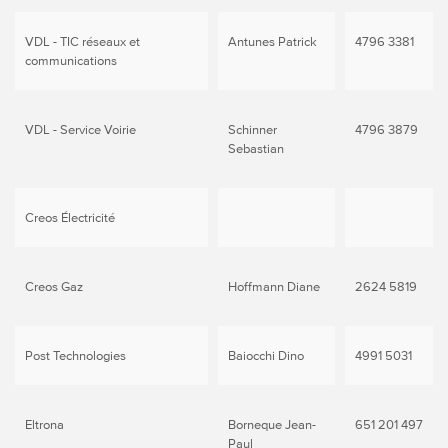
VDL - TIC réseaux et
Antunes Patrick
4796 3381
communications
VDL - Service
Voirie
Schinner
4796 3879
Sebastian
Creos Électricité
Creos Gaz
Hoffmann Diane
2624 5819
Post Technologies
Baiocchi Dino
4991 5031
Eltrona
Borneque Jean-
651 201 497
Paul