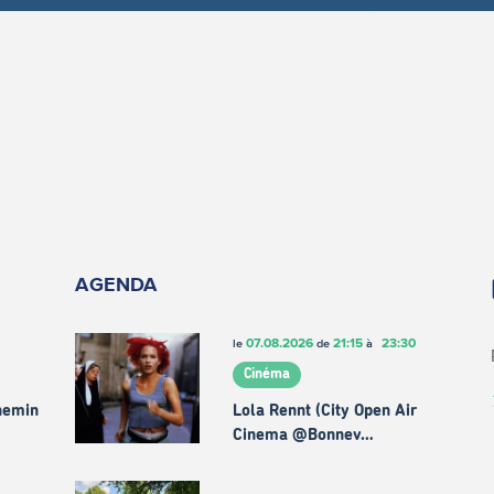
AGENDA
07.08.2026
21:15
23:30
le
de
à
Cinéma
chemin
Lola Rennt (City Open Air
Cinema @Bonnev…