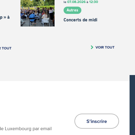
07.08.2026
12:30
le
à
Autres
p » à
Concerts de midi
VOIR TOUT
R TOUT
S'inscrire
e de Luxembourg par email