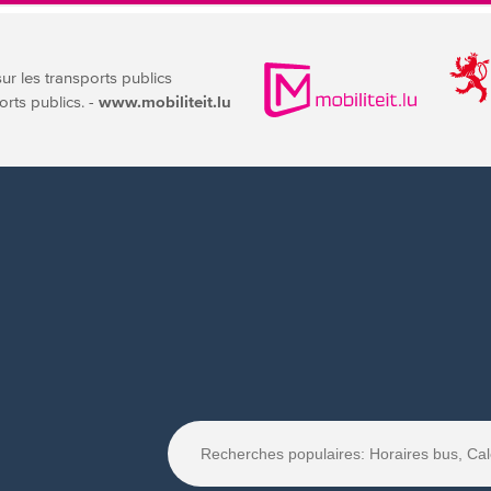
sur les transports publics
orts publics. -
www.mobiliteit.lu