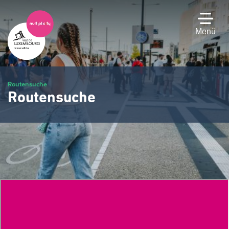
Zum
Hauptinhalt
gehen
Menü
Routensuche
Routensuche