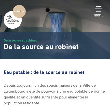
Passer
au
contenu
menu
principal
De la source au robinet
De la source au robinet
Eau potable : de la source au robinet
Depuis toujours, l'un des soucis majeurs de la Ville de
Luxembourg a été de pourvoir à une eau potable de bonne
qualité et en quantité suffisante pour alimenter la
population résidente.