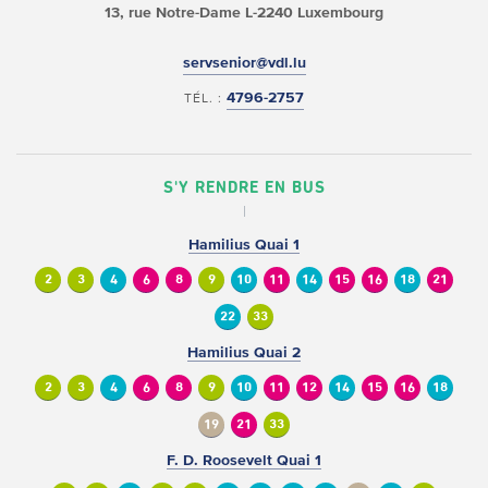
13, rue Notre-Dame
L-2240 Luxembourg
servsenior@vdl.lu
4796-2757
TÉL. :
S'Y RENDRE EN BUS
Hamilius Quai 1
2
3
4
6
8
9
10
11
14
15
16
18
21
22
33
Hamilius Quai 2
2
3
4
6
8
9
10
11
12
14
15
16
18
19
21
33
F. D. Roosevelt Quai 1