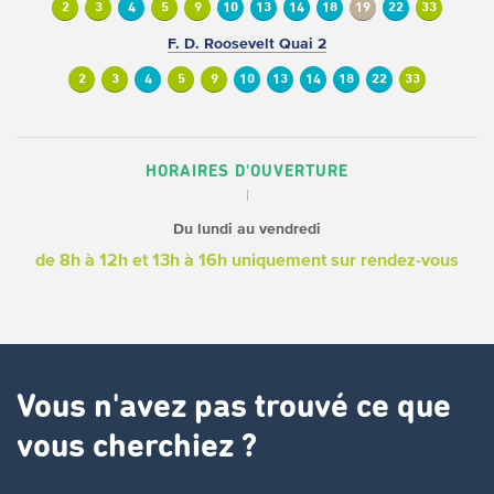
2
3
4
5
9
10
13
14
18
19
22
33
F. D. Roosevelt Quai 2
2
3
4
5
9
10
13
14
18
22
33
HORAIRES D'OUVERTURE
Du lundi au vendredi
de 8h à 12h
et 13h à 16h
uniquement sur rendez-vous
Vous n'avez pas trouvé ce que
vous cherchiez ?