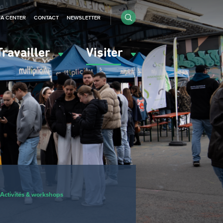
IA CENTER
CONTACT
NEWSLETTER
Travailler
Visiter
Activités & workshops