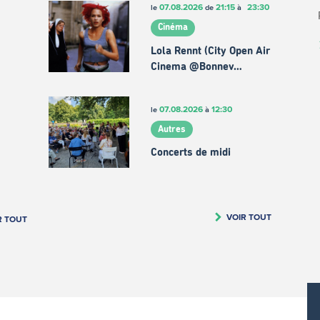
07.08.2026
21:15
23:30
le
de
à
Cinéma
Lola Rennt (City Open Air
Cinema @Bonnev…
07.08.2026
12:30
le
à
Autres
Concerts de midi
VOIR TOUT
R TOUT