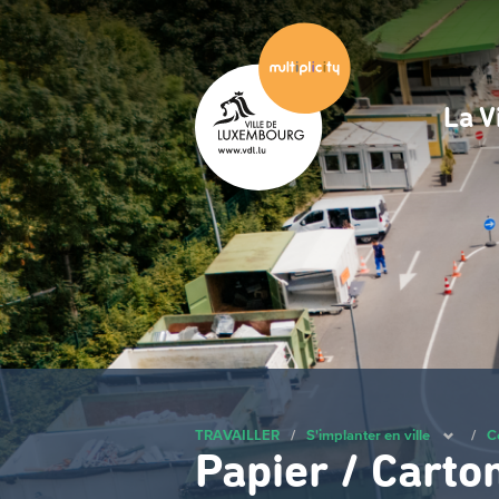
Passer
au
contenu
principal
La V
Na
pri
TRAVAILLER
/
S'implanter en ville
/
Co
Papier / Carto