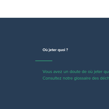
Où jeter quoi ?
Vous avez un doute de où jeter qu
Consultez notre glossaire des déch