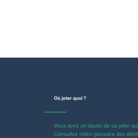
Où jeter quoi ?
Vous avez un doute de où jeter qu
Consultez notre glossaire des déch