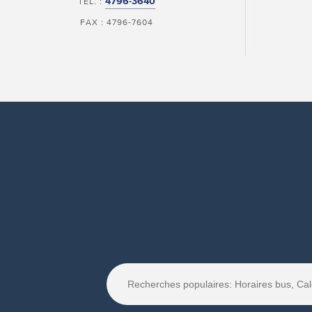
4796-3640
TÉL. :
FAX : 4796-7604