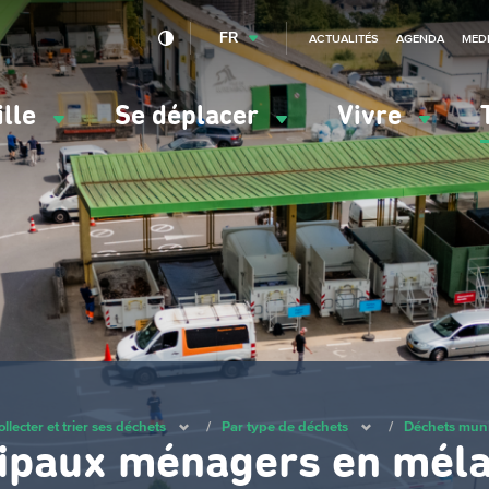
FR
ACTUALITÉS
AGENDA
MED
ille
Se déplacer
Vivre
vigation
ncipale
llecter et trier ses déchets
/
Par type de déchets
/
Déchets mun
ipaux ménagers en mél