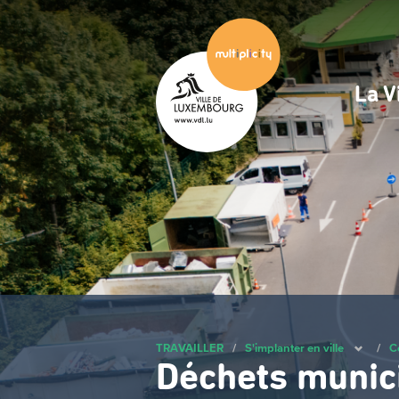
Passer
au
contenu
principal
La V
Na
pri
TRAVAILLER
/
S'implanter en ville
/
Co
Déchets munic