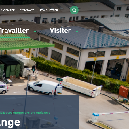
IA CENTER
CONTACT
NEWSLETTER
Travailler
Visiter
icipaux ménagers en mélange
ange