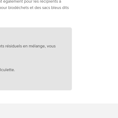
t également pour les récipients à
 pour biodéchets et des sacs bleus dits
ets résiduels en mélange, vous
lculette.