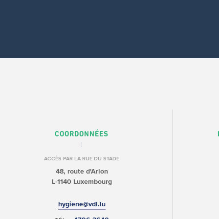
COORDONNÉES
ACCÈS PAR LA RUE DU STADE
48, route d'Arlon
L-1140 Luxembourg
hygiene@vdl.lu