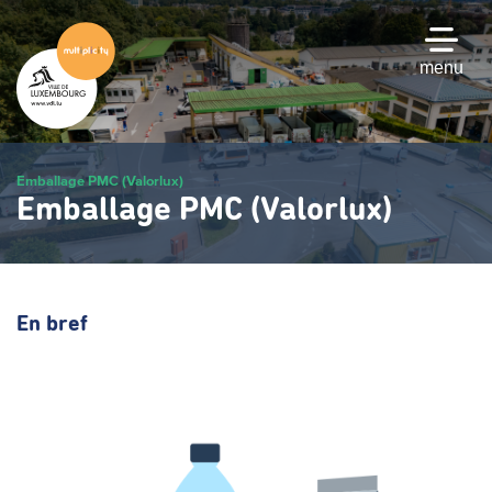
Passer
au
contenu
menu
principal
Emballage PMC (Valorlux)
Emballage PMC (Valorlux)
En bref