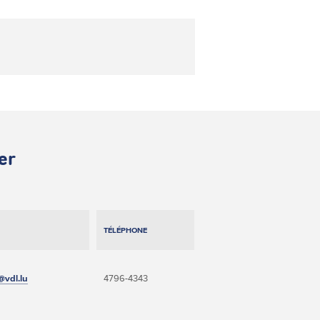
er
TÉLÉPHONE
@vdl.lu
4796-4343