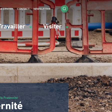
IA CENTER
CONTACT
NEWSLETTER
Travailler
Visiter
a Fraternité
rnité