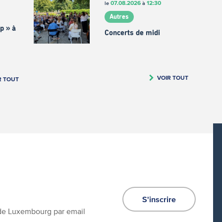
07.08.2026
12:30
le
à
Autres
p » à
Concerts de midi
VOIR TOUT
R TOUT
S'inscrire
e de Luxembourg par email