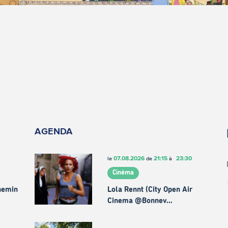
AGENDA
07.08.2026
21:15
23:30
le
de
à
Cinéma
chemin
Lola Rennt (City Open Air
Cinema @Bonnev…