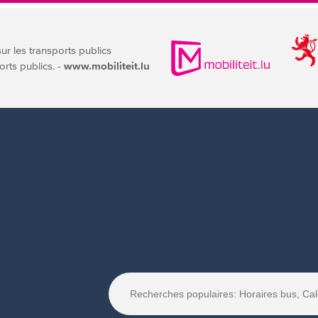
sur les transports publics
orts publics. -
www.mobiliteit.lu