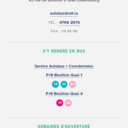
63 rue de Bouillon
L-1248 Luxembourg
autobus@vdl.lu
4796 2975
TÉL. :
FAX : 29 68 08
S'Y RENDRE EN BUS
Service Autobus > Coordonnées
P+R Bouillon Quai 1
10
22
24
P+R Bouillon Quai 4
15
24
HORAIRES D'OUVERTURE