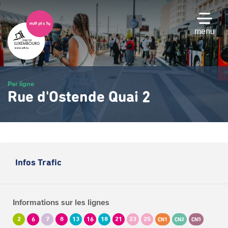
Passer
au
contenu
menu
principal
Par ligne
Rue d'Ostende Quai 2
Infos Trafic
Informations sur les lignes
2
6
7
8
13
16
18
21
23
25
CN1
CN2
CN5