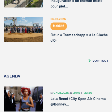
Inauguration d'un chemin mixte
pour piét…
06.07.2026
Mobilité
Futur « Tramsschapp » à la Cloche
d’Or
VOIR TOUT
AGENDA
07.08.2026
21:15
23:30
le
de
à
Lola Rennt (City Open Air Cinema
@Bonnev…