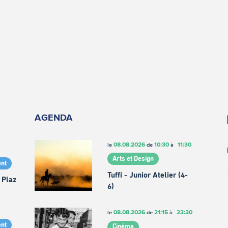
AGENDA
08.08.2026
10:30
11:30
le
de
à
Arts et Design
nt
Tuffi - Junior Atelier (4-
 Plaz
6)
08.08.2026
21:15
23:30
le
de
à
nt
Cinéma