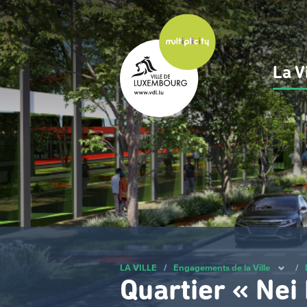
Passer
au
contenu
principal
La V
Na
pri
LA VILLE
/
Engagements de la Ville
/
Quartier « Nei 