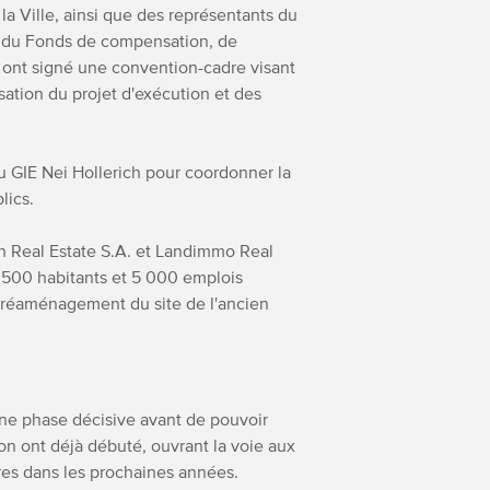
a Ville, ainsi que des représentants du
, du Fonds de compensation, de
, ont signé une convention-cadre visant
sation du projet d'exécution et des
u GIE Nei Hollerich pour coordonner la
lics.
h Real Estate S.A. et Landimmo Real
 4 500 habitants et 5 000 emplois
 réaménagement du site de l'ancien
 une phase décisive avant de pouvoir
ion ont déjà débuté, ouvrant la voie aux
ures dans les prochaines années.