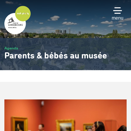
Passer
au
contenu
menu
principal
Agenda
Parents & bébés au musée