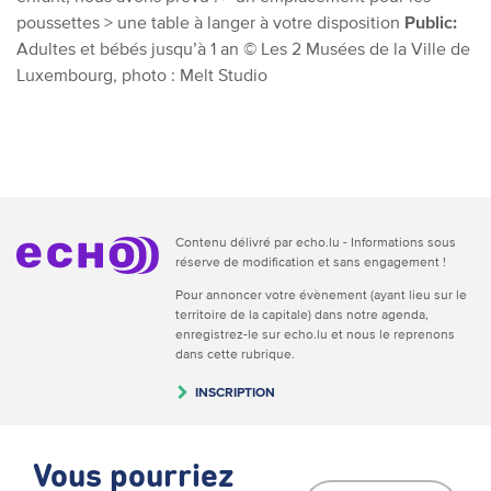
poussettes
> une table à langer à votre disposition
Public:
Adultes et bébés jusqu’à 1 an
© Les 2 Musées de la Ville de
Luxembourg, photo : Melt Studio
Contenu délivré par echo.lu - Informations sous
réserve de modification et sans engagement !
Pour annoncer votre évènement (ayant lieu sur le
territoire de la capitale) dans notre agenda,
enregistrez-le sur echo.lu et nous le reprenons
dans cette rubrique.
INSCRIPTION
Vous pourriez