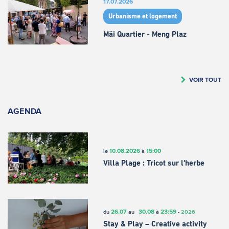
17.07.2026
Urbanisme et logement
Mäi Quartier - Meng Plaz
VOIR TOUT
AGENDA
10.08.2026
15:00
le
à
Villa Plage : Tricot sur l’herbe
26.07
30.08
23:59
du
au
à
-
2026
Stay & Play – Creative activity