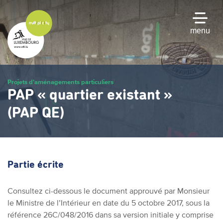
Passer
au
contenu
menu
principal
Projets d’aménagements particuliers
PAP « quartier existant »
(PAP QE)
Partie écrite
Consultez ci-dessous le document
approuvé par Monsieur
le Ministre de l’Intérieur en date du 5 octobre 2017, sous la
référence 26C/048/2016
dans sa version initiale y comprise