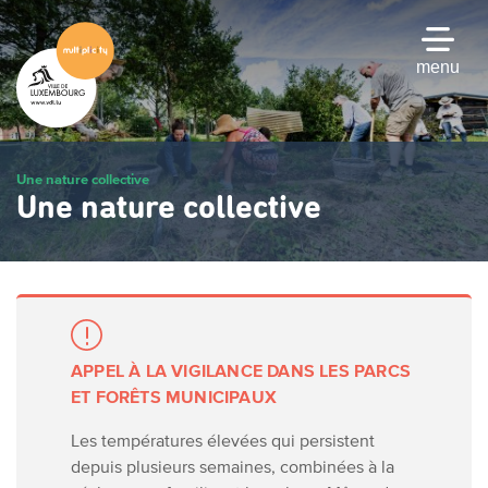
Passer
au
contenu
menu
principal
Une nature collective
Une nature collective
APPEL À LA VIGILANCE DANS LES PARCS
ET FORÊTS MUNICIPAUX
Les températures élevées qui persistent
depuis plusieurs semaines, combinées à la