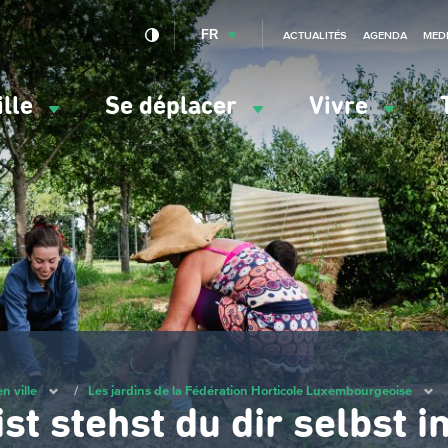
FR
ACTUALITÉS
AGENDA
MED
ille
Se déplacer
Vivre
vigation
ncipale
n ville
/
Les jardins de la Fédération Horticole Luxembourgeoise
ist stehst du dir selbst 