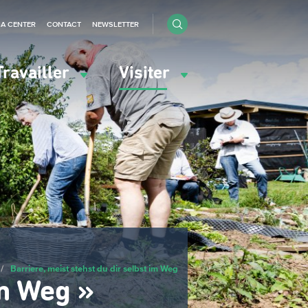
IA CENTER
CONTACT
NEWSLETTER
Travailler
Visiter
/
Barriere, meist stehst du dir selbst im Weg
im Weg »