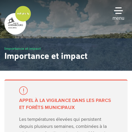
Passer
au
contenu
menu
principal
Importance et impact
Importance et impact
APPEL À LA VIGILANCE DANS LES PARCS
ET FORÊTS MUNICIPAUX
Les températures élevées qui persistent
depuis plusieurs semaines, combinées à la