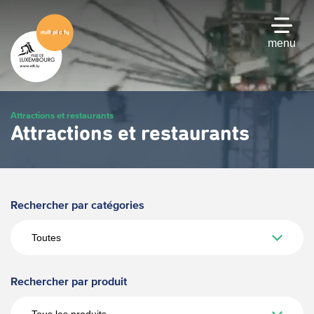
Passer
au
contenu
menu
principal
Attractions et restaurants
Attractions et restaurants
Rechercher par catégories
Rechercher par produit