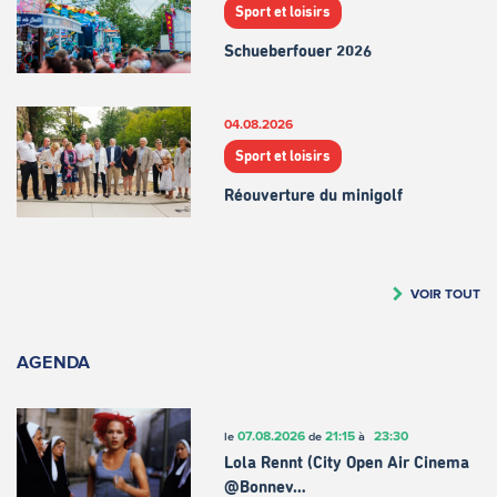
Sport et loisirs
Schueberfouer 2026
04.08.2026
Sport et loisirs
Réouverture du minigolf
VOIR TOUT
AGENDA
07.08.2026
21:15
23:30
le
de
à
Lola Rennt (City Open Air Cinema
@Bonnev…