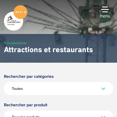
Passer
au
contenu
menu
principal
Schueberfouer
Attractions et restaurants
Rechercher par catégories
Rechercher par produit