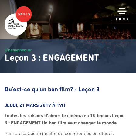
Passer
au
contenu
menu
principal
Cinémathèque
Leçon 3 : ENGAGEMENT
Qu'est-ce qu'un bon film? - Leçon 3
JEUDI, 21 MARS 2019 À 19H
Toutes les raisons d’aimer le cinéma en 10 leçons
Leçon
3 : ENGAGEMENT
Un bon film veut changer le monde
Par Teresa Castro (maître de conférences en études