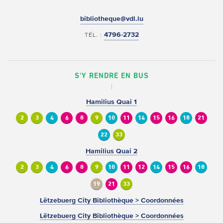
bibliotheque@vdl.lu
4796-2732
TÉL. :
S'Y RENDRE EN BUS
Hamilius Quai 1
2
3
4
6
8
9
10
11
14
15
16
18
21
22
33
Hamilius Quai 2
2
3
4
6
8
9
10
11
12
14
15
16
18
19
21
33
Lëtzebuerg City Bibliothèque > Coordonnées
Lëtzebuerg City Bibliothèque > Coordonnées