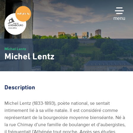
Passer
au
contenu
menu
principal
Michel Lentz
Michel Lentz
Description
Michel Lentz (1833-1893), poète national, se sentait
intimement lié à sa ville natale. Il est considéré comme
représentant de la bourgeoisie moyenne bienséante. Né à
la rue Chimay d’une famille de boulanger et d’aubergistes,
il fréquentait l’Athénée tout proche. Après ses études