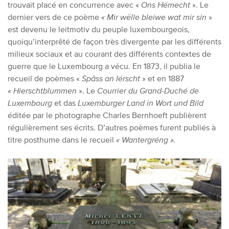
trouvait placé en concurrence avec «
Ons Hémecht
». Le
dernier vers de ce poème
« Mir wëlle bleiwe wat mir sin
»
est devenu le leitmotiv du peuple luxembourgeois,
quoiqu’interprêté de façon très divergente par les différents
milieux sociaux et au courant des différents contextes de
guerre que le Luxembourg a vécu. En 1873, il publia le
recueil de poèmes «
Spâss an Iérscht
» et en 1887
« Hierschtblummen
». Le
Courrier du Grand-Duché de
Luxembourg
et das
Luxemburger Land in Wort und Bild
éditée par le photographe Charles Bernhoeft publièrent
régulièrement ses écrits. D’autres poèmes furent publiés à
titre posthume dans le recueil
« Wantergréng ».