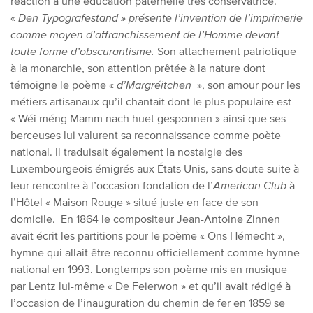
réaction à une éducation paternelle très conservatrice.
«
Den Typografestand
» présente l’invention de l’imprimerie
comme moyen d’affranchissement de l’Homme devant
toute forme d’obscurantisme.
Son attachement patriotique
à la monarchie, son attention prêtée à la nature dont
témoigne le poème «
d’Margréitchen
», son amour pour les
métiers artisanaux qu’il chantait dont le plus populaire est
« Wéi méng Mamm nach huet gesponnen » ainsi que ses
berceuses lui valurent sa reconnaissance comme poète
national. Il traduisait également la nostalgie des
Luxembourgeois émigrés aux États Unis, sans doute suite à
leur rencontre à l’occasion fondation de l’
American Club
à
l’Hôtel « Maison Rouge » situé juste en face de son
domicile. En 1864 le compositeur Jean-Antoine Zinnen
avait écrit les partitions pour le poème « Ons Hémecht »,
hymne qui allait être reconnu officiellement comme hymne
national en 1993. Longtemps son poème mis en musique
par Lentz lui-même « De Feierwon » et qu’il avait rédigé à
l’occasion de l’inauguration du chemin de fer en 1859 se