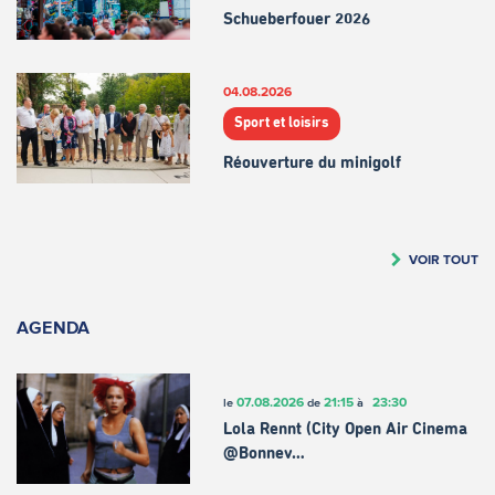
Schueberfouer 2026
04.08.2026
Sport et loisirs
Réouverture du minigolf
VOIR TOUT
AGENDA
07.08.2026
21:15
23:30
le
de
à
Lola Rennt (City Open Air Cinema
@Bonnev…