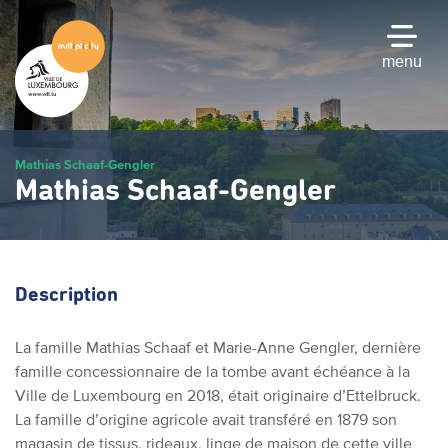
Passer
au
contenu
menu
principal
Mathias Schaaf-Gengler
Mathias Schaaf-Gengler
Description
La famille Mathias Schaaf et Marie-Anne Gengler, dernière
famille concessionnaire de la tombe avant échéance à la
Ville de Luxembourg en 2018, était originaire d’Ettelbruck.
La famille d’origine agricole avait transféré en 1879 son
magasin de tissus, rideaux, linge de maison de cette ville