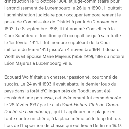
d'instruction le 15 octobre 1884, et
juge-commissaire pour
l'arrondissement de Luxembourg le 26 juin 1890
. Il quittait
l’administration judiciaire pour occuper temporairement le
poste de Commissaire de District à partir du 2 novembre
1893. Le 8 septembre I896, il fut nommé Conseiller à la
Cour Supérieure, fonction qu'il occupait jusqu’à sa retraite
le 1er février 1914. Il fut membre suppléant de la Cour
militaire du 9 mai 1913 jusqu'au 4 novembre 1914. Edouard
Wolff avait épousé Marie Majerus (1858-1919), fille du notaire
Léon Majerus à Luxembourg-ville.
Edouard Wolff était un chasseur passionné, couronné de
succès. Le 24 avril 1893 il avait abattu le dernier loup du
pays dans la forêt d'Olingen près de Roodt; ayant été
considéré une poruesse, cet évènement fut commémorée
le 28 février 1937 par le club
Saint-Hubert Club du Grand-
Duché de Luxembourg
, qui fit appliquer une plaque en
fonte contre un chêne, à la place même où le loup fut tué.
Lors de l'Exposition de chasse qui eut lieu à Berlin en 1937,