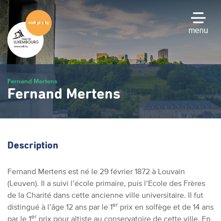
Passer
au
contenu
menu
principal
Fernand Mertens
Fernand Mertens
Description
Fernand Mertens est né le 29 février 1872 à Louvain
(Leuven). Il a suivi l’école primaire, puis l’Ecole des Frères
de la Charité dans cette ancienne ville universitaire. Il fut
er
distingué à l’âge 12 ans par le 1
prix en solfège et de 14 ans
er
par le 1
prix pour altiste au conservatoire de cette ville. En