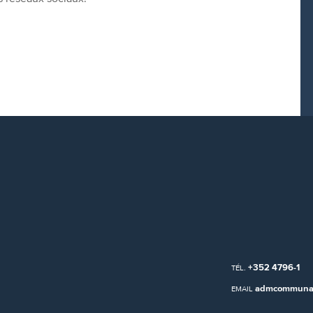
+352 4796-1
TÉL.
admcommunal
EMAIL