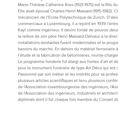
Marie-Thérèse Catherine Ross (1921-1975) est la ﬁlle du
Elle avait épousé Charles-Henri Massard (1915-1982). C
mécanicien de l’Ecole Polytechnique de Zurich. D’ab
commerciaux à Luxembourg, il a rejoint en 1939 l’entre
Kayl comme ingénieur. Il devint fondé de pouvoir deux an
la relève de son père Henri Massard-Delvaux à la direc
installations existantes furent modernisées et le prog
besoins du marché. En dehors du matériel ferroviaire à v
l’étude et la fabrication de bétonnières, monte-charges,
Le programme fonderie fut élargi aux fontes d’art et dé
pour le monument funéraire de type Art Déco qui est de
Passionné par son métier et les intérêts pour sa profe
plusieurs articles scientiﬁques et tenu plusieurs confé
de l‘Association luxembourgeoise des ingénieurs, l’Ass
de l’Association des ingénieurs, industriels et architec
diplômés dont il fut chaque fois membre du Conseil d’