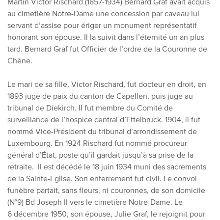
Martin Victor Rischard (1857-1934) Bernard Graf avait acquis
au cimetière Notre-Dame une concession par caveau lui
servant d’assise pour ériger un monument représentatif
honorant son épouse. Il la suivit dans l’éternité un an plus
tard. Bernard Graf fut Officier de l’ordre de la Couronne de
Chêne.
Le mari de sa fille, Victor Rischard, fut docteur en droit, en
1893 juge de paix du canton de Capellen, puis juge au
tribunal de Diekirch. Il fut membre du Comité de
surveillance de l’hospice central d’Ettelbruck. 1904, il fut
nommé Vice-Président du tribunal d’arrondissement de
Luxembourg. En 1924 Rischard fut nommé procureur
général d’État, poste qu’il gardait jusqu’à sa prise de la
retraite. Il est décédé le 18 juin 1934 muni des sacrements
de la Sainte-Eglise. Son enterrement fut civil. Le convoi
funèbre partait, sans fleurs, ni couronnes, de son domicile
(N°9) Bd Joseph II vers le cimetière Notre-Dame. Le
6 décembre 1950, son épouse, Julie Graf, le rejoignit pour