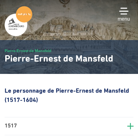
Passer
au
contenu
menu
principal
Pierre-Ernest de Mansfeld
Pierre-Ernest de Mansfeld
Le personnage de Pierre-Ernest de Mansfeld
(1517-1604)
1517