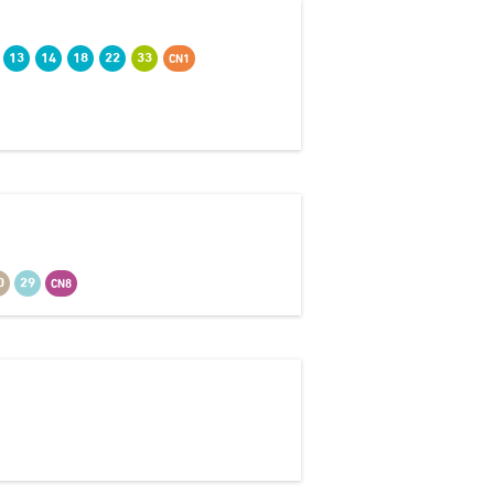
13
14
18
22
33
CN1
0
29
CN8