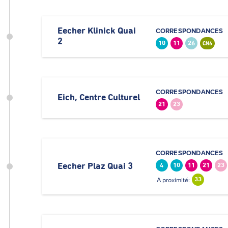
Eecher Klinick Quai
CORRESPONDANCES
2
10
11
26
CN6
CORRESPONDANCES
Eich, Centre Culturel
21
23
CORRESPONDANCES
Eecher Plaz Quai 3
4
10
11
21
23
A proximité:
33