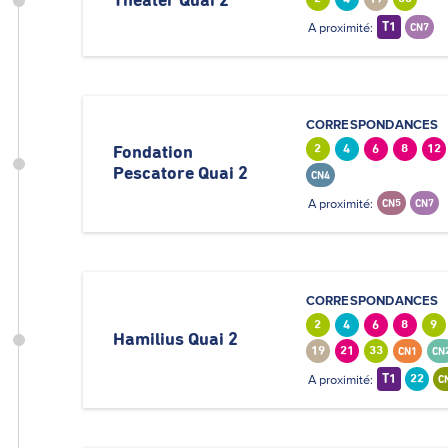
Theater Quai 2
A proximité:
T1
CN7
CORRESPONDANCES
2
4
6
8
12
Fondation
Pescatore Quai 2
CN4
A proximité:
CN5
CN7
CORRESPONDANCES
2
4
6
8
9
Hamilius Quai 2
19
21
33
CN1
CN
A proximité:
T1
22
C