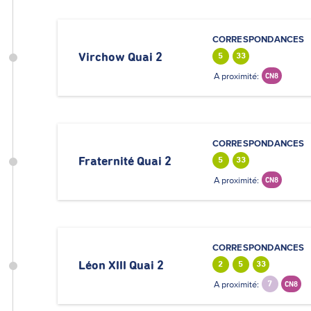
CORRESPONDANCES
Virchow Quai 2
5
33
A proximité:
CN8
CORRESPONDANCES
Fraternité Quai 2
5
33
A proximité:
CN8
CORRESPONDANCES
Léon XIII Quai 2
2
5
33
A proximité:
7
CN8