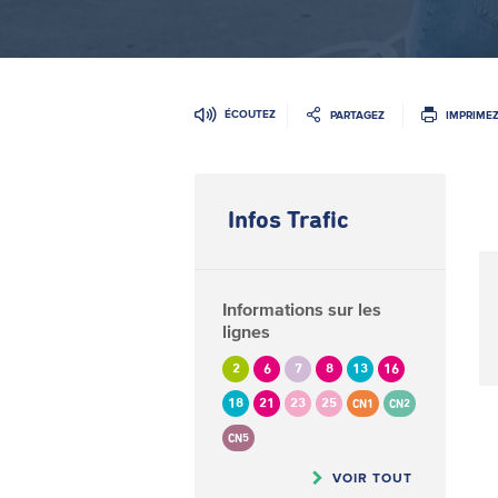
ÉCOUTEZ
PARTAGEZ
IMPRIME
Infos Trafic
Informations sur les
lignes
2
6
7
8
13
16
18
21
23
25
CN1
CN2
CN5
VOIR TOUT