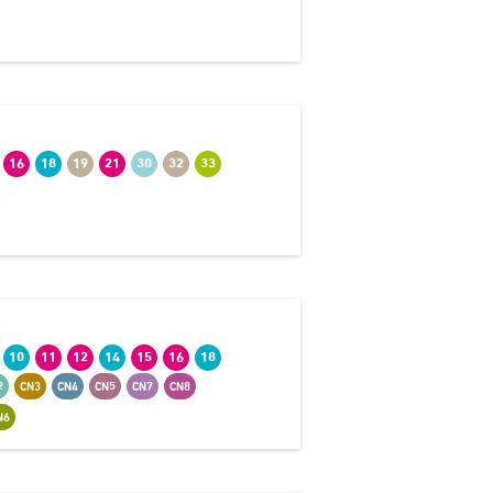
16
18
19
21
30
32
33
10
11
12
14
15
16
18
2
CN3
CN4
CN5
CN7
CN8
N6