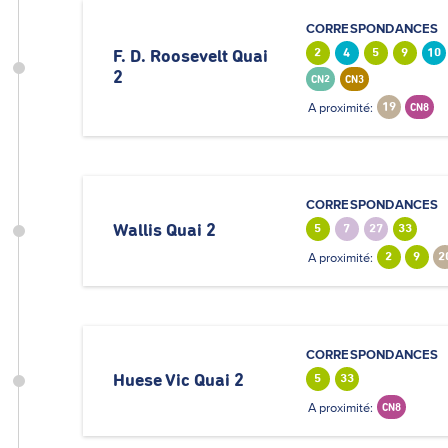
CORRESPONDANCES
2
4
5
9
10
F. D. Roosevelt Quai
2
CN2
CN3
A proximité:
19
CN8
CORRESPONDANCES
Wallis Quai 2
5
7
27
33
A proximité:
2
9
2
CORRESPONDANCES
Huese Vic Quai 2
5
33
A proximité:
CN8