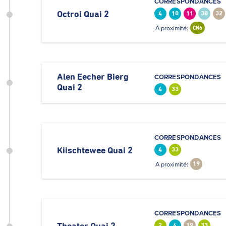
CORRESPONDANCES
Octroi Quai 2
4
10
11
30
32
A proximité:
CN6
Alen Eecher Bierg
CORRESPONDANCES
Quai 2
4
33
CORRESPONDANCES
Kiischtewee Quai 2
4
33
A proximité:
19
CORRESPONDANCES
2
4
19
33