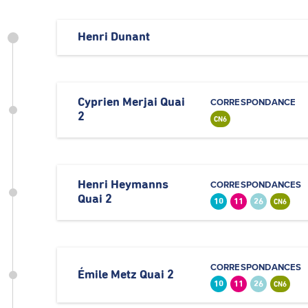
Henri Dunant
Cyprien Merjai Quai
CORRESPONDANCE
2
CN6
Henri Heymanns
CORRESPONDANCES
Quai 2
10
11
26
CN6
CORRESPONDANCES
Émile Metz Quai 2
10
11
26
CN6