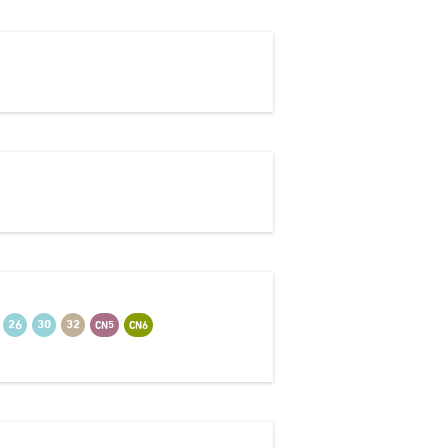
26
30
32
CN5
CN6