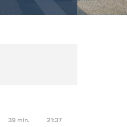
39
min.
21:37