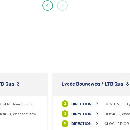
B Quai 3
Lycée Bouneweg / LTB Quai 6
GGEN, Henri Dunant
DIRECTION
BONNEVOIE, Ly
2
WALD, Waassertuerm
DIRECTION
HOWALD, Waas
3
DIRECTION
CLOCHE D'OR, 
5