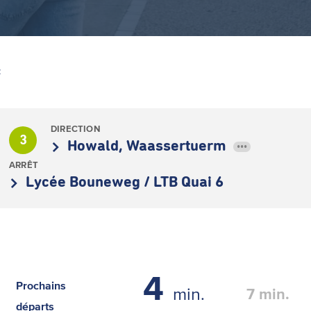
Z
DIRECTION
3
Howald, Waassertuerm
•••
ARRÊT
Lycée Bouneweg / LTB Quai 6
4
Prochains
min.
7
min.
départs