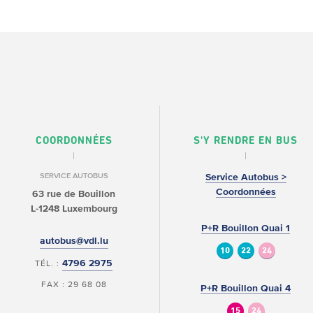
COORDONNÉES
S'Y RENDRE EN BUS
SERVICE AUTOBUS
Service Autobus >
Coordonnées
63 rue de Bouillon
L-1248 Luxembourg
P+R Bouillon Quai 1
autobus@vdl.lu
10
22
24
4796 2975
TÉL. :
FAX : 29 68 08
P+R Bouillon Quai 4
15
24