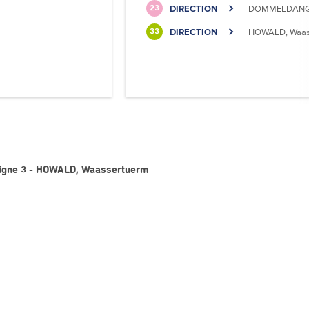
DIRECTION
DOMMELDANGE,
23
DIRECTION
HOWALD, Waass
33
Ligne 3 - HOWALD, Waassertuerm