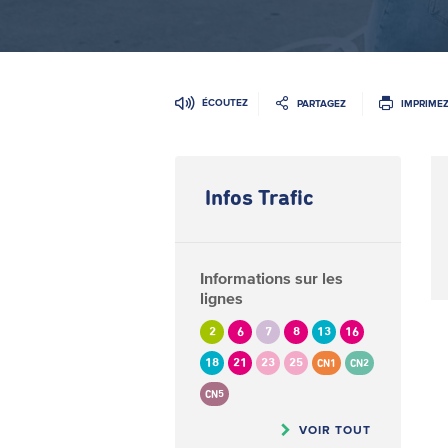
ÉCOUTEZ
PARTAGEZ
IMPRIME
Infos Trafic
Informations sur les
lignes
2
6
7
8
13
16
18
21
23
25
CN1
CN2
CN5
VOIR TOUT