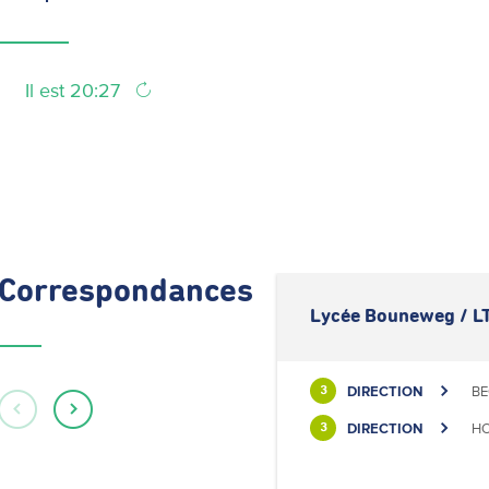
Il est 20:27
Correspondances
Lycée Bouneweg / LT
DIRECTION
BE
3
DIRECTION
HO
3