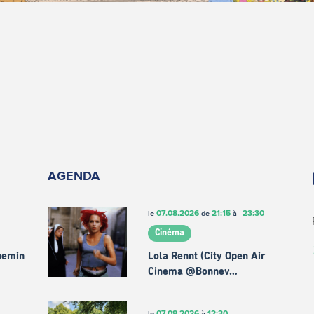
AGENDA
07.08.2026
21:15
23:30
le
de
à
Cinéma
chemin
Lola Rennt (City Open Air
Cinema @Bonnev…
07.08.2026
12:30
le
à