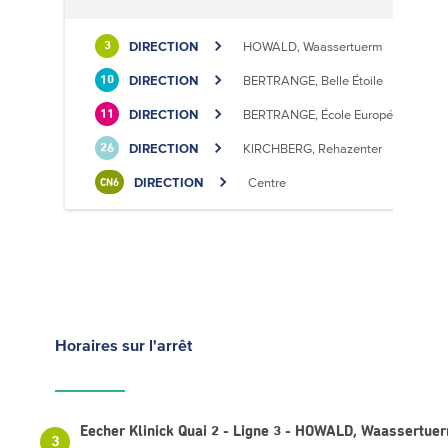
DIRECTION
HOWALD, Waassertuerm
3
DIRECTION
BERTRANGE, Belle Étoile
10
DIRECTION
BERTRANGE, École Européenne II
11
DIRECTION
KIRCHBERG, Rehazenter
26
DIRECTION
Centre
CN6
Horaires
sur l'arrêt
Eecher Klinick Quai 2 - Ligne 3 - HOWALD, Waassertue
3