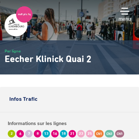
Passer
au
contenu
menu
principal
Par ligne
Eecher Klinick Quai 2
Infos Trafic
Informations sur les lignes
2
6
7
8
13
16
18
21
23
25
CN1
CN2
CN5