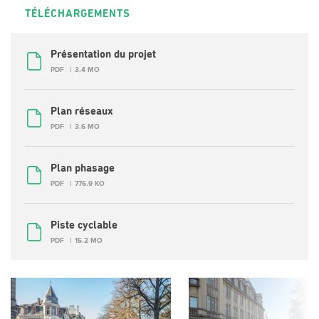
TÉLÉCHARGEMENTS
Présentation du projet
PDF
3.4 MO
Plan réseaux
PDF
3.6 MO
Plan phasage
PDF
776.9 KO
Piste cyclable
PDF
15.2 MO