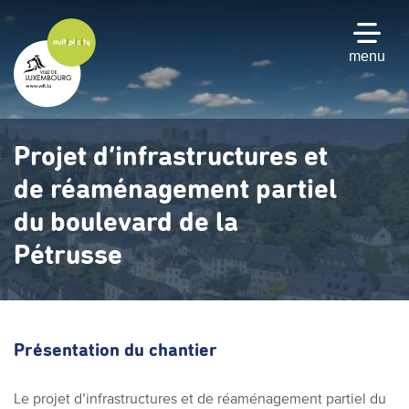
Passer
au
contenu
menu
principal
Projet d’infrastructures et
de réaménagement partiel
du boulevard de la
Pétrusse
Présentation du chantier
Le projet d’infrastructures et de réaménagement partiel du