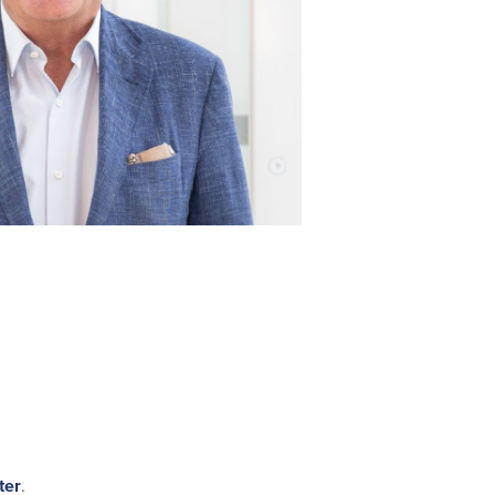
ter
.