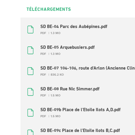
TÉLÉCHARGEMENTS
SD BE-04 Parc des Aubépines.pdf
PDF
1.3 MO
SD BE-05 Arquebusiers.pdf
PDF
1.3 MO
SD BE-07 104-106, route d'Arlon (Ancienne Clini
PDF
836.2 KO
SD BE-08 Rue Nic Simmer.pdf
PDF
1.5 MO
SD BE-09b Place de l'Etoile Ilots A,D.pdf
PDF
1.5 MO
SD BE-09c Place de l'Etoile Ilots B,C.pdf