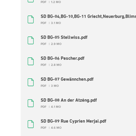
PDF
1.2 MO
SD BG-04,BG-10,BG-11 Griecht,Neuerburg,Bli
PDF
3.1 MO
SD BG-05 Stellwiss.pdf
PDF
2.9 MO
SD BG-06 Pescher.pdf
PDF
2.8 MO
SD BG-07 Gewännchen.pdf
PDF
3 MO
SD BG-08 An der Atzéng.pdf
PDF
4.1 MO
SD BG-09 Rue Cyprien Merjai.pdf
PDF
4.6 MO