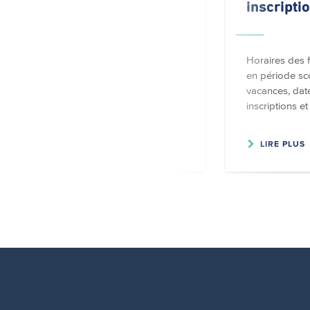
contact
inscripti
Localisation des foyers
Horaires des f
scolaires ainsi que données
en période sco
de contact.
vacances, date
inscriptions et 
LIRE PLUS
LIRE PLUS