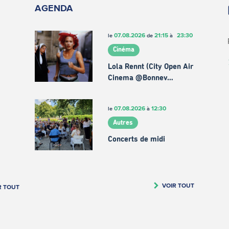
AGENDA
07.08.2026
21:15
23:30
le
de
à
Cinéma
Lola Rennt (City Open Air
Cinema @Bonnev…
07.08.2026
12:30
le
à
Autres
Concerts de midi
VOIR TOUT
R TOUT