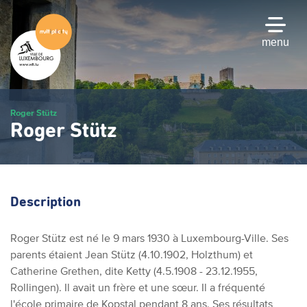
Passer
au
contenu
menu
principal
Roger Stütz
Roger Stütz
Description
Roger Stütz est né le 9 mars 1930 à Luxembourg-Ville. Ses
parents étaient Jean Stütz (4.10.1902, Holzthum) et
Catherine Grethen, dite Ketty (4.5.1908 - 23.12.1955,
Rollingen). Il avait un frère et une sœur. Il a fréquenté
l'école primaire de Kopstal pendant 8 ans. Ses résultats