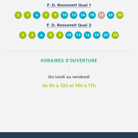
F. D. Roosevelt Quai 1
2
3
4
5
9
10
13
14
18
19
22
33
F. D. Roosevelt Quai 2
2
3
4
5
9
10
13
14
18
22
33
HORAIRES D'OUVERTURE
Du lundi au vendredi
de 9h à 12h
et 14h à 17h