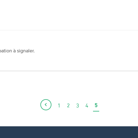
tion à signaler.
5
1
2
3
4
Page
Page
Page
Page
Page
Page
actuelle
précédente