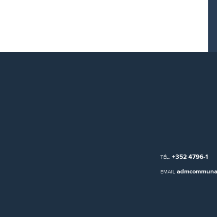
+352 4796-1
TÉL.
admcommunal
EMAIL