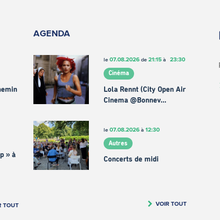
AGENDA
07.08.2026
21:15
23:30
le
de
à
Cinéma
chemin
Lola Rennt (City Open Air
Cinema @Bonnev…
07.08.2026
12:30
le
à
Autres
p » à
Concerts de midi
VOIR TOUT
R TOUT