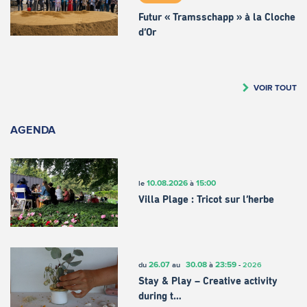
Futur « Tramsschapp » à la Cloche
d’Or
VOIR TOUT
AGENDA
10.08.2026
15:00
le
à
Villa Plage : Tricot sur l’herbe
26.07
30.08
23:59
du
au
à
-
2026
Stay & Play – Creative activity
during t…