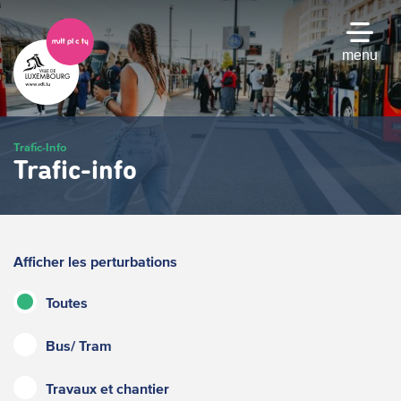
Passer
au
contenu
menu
principal
Trafic-Info
Trafic-info
Afficher les perturbations
Toutes
Bus/ Tram
Travaux et chantier