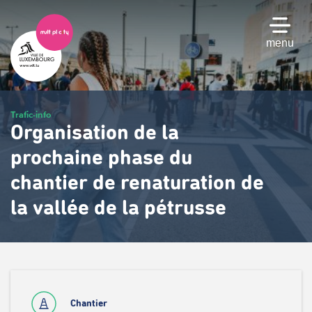
Passer
au
contenu
menu
principal
Trafic-info
Organisation de la
prochaine phase du
chantier de renaturation de
la vallée de la pétrusse
Chantier