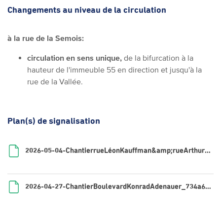
Changements au niveau de la circulation
à la rue de la Semois:
circulation en sens unique,
de la bifurcation à la
hauteur de l'immeuble 55 en direction et jusqu'à la
rue de la Vallée.
Plan(s) de signalisation
2026-05-04-ChantierrueLéonKauffman&amp;rueArthurKnaff_cd8a2c3c-ef5c-46e8-8c97-991f8594f93b.pdf
2026-04-27-ChantierBoulevardKonradAdenauer_734a648e-2d7a-4bea-b00d-c91618275cf9.pdf