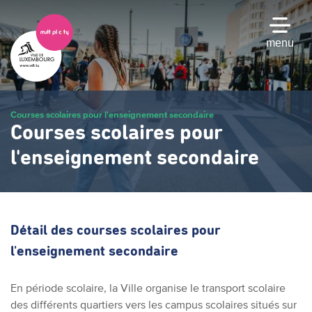
Passer
au
contenu
menu
principal
Courses scolaires pour l'enseignement secondaire
Courses scolaires pour
l'enseignement secondaire
Détail des courses scolaires pour
l'enseignement secondaire
En période scolaire, la Ville organise le transport scolaire
des différents quartiers vers les campus scolaires situés sur