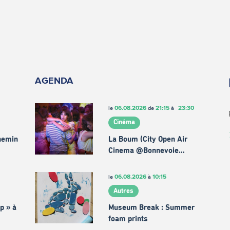
AGENDA
06.08.2026
21:15
23:30
le
de
à
Cinéma
chemin
La Boum (City Open Air
Cinema @Bonnevoie…
06.08.2026
10:15
le
à
Autres
p » à
Museum Break : Summer
foam prints