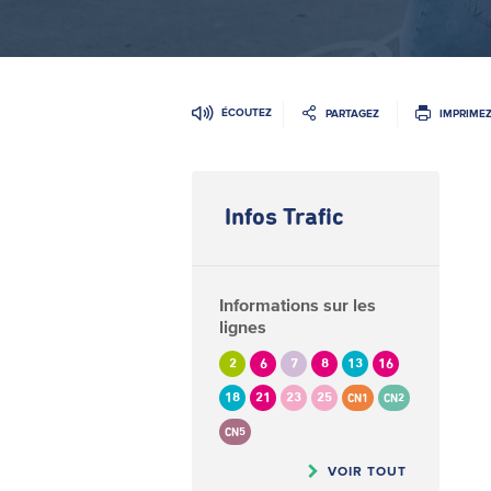
ÉCOUTEZ
PARTAGEZ
IMPRIME
Infos Trafic
Informations sur les
lignes
2
6
7
8
13
16
18
21
23
25
CN1
CN2
CN5
VOIR TOUT