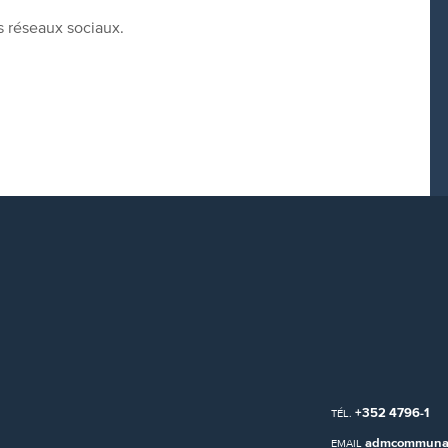
s réseaux sociaux.
+352 4796-1
TÉL.
admcommunal
EMAIL