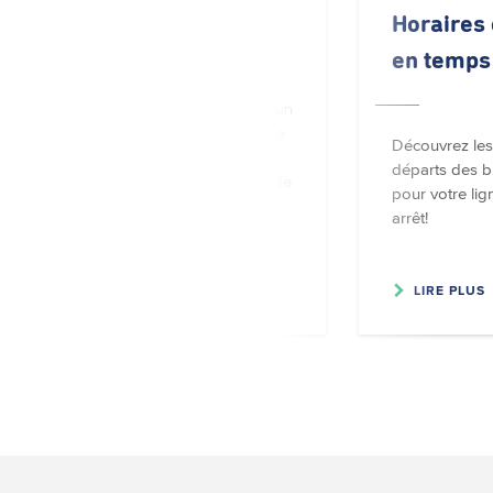
Call-a-Bus
Horaires 
en temps
Le service « Call-a-Bus » est un
service de transport public de
Découvrez les 
type « porte à porte »,
départs des b
disponible pour deux types de
pour votre lig
clients : Personnes devant se
arrêt!
déplacer en …
LIRE PLUS
LIRE PLUS